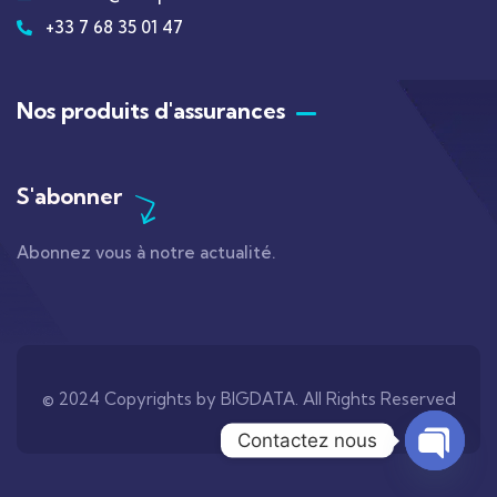
+33 7 68 35 01 47
Nos produits d'assurances
S'abonner
Abonnez vous à notre actualité.
© 2024 Copyrights by BIGDATA. All Rights Reserved
Contactez nous
Open c