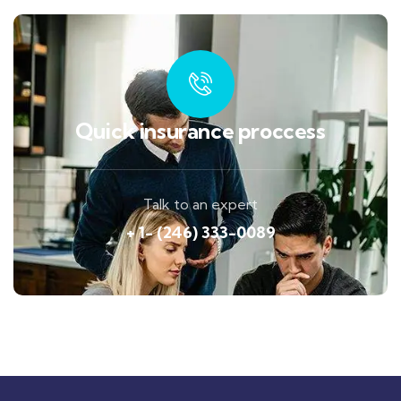
Quick insurance proccess
Talk to an expert
+ 1- (246) 333-0089