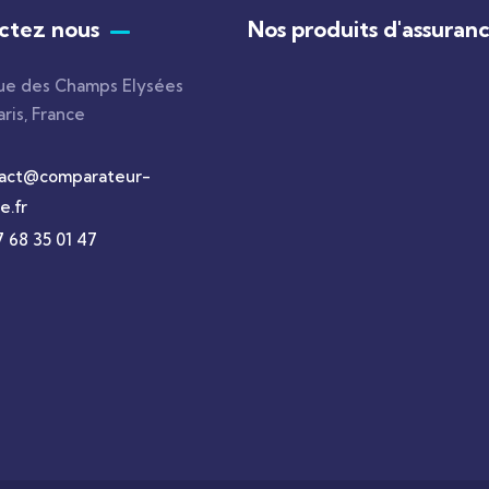
ctez nous
Nos produits d'assuran
ue des Champs Elysées
ris, France
act@comparateur-
e.fr
7 68 35 01 47