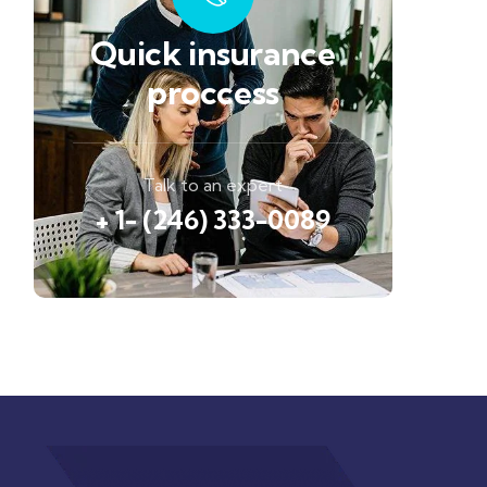
Quick insurance
proccess
Talk to an expert
+ 1- (246) 333-0089