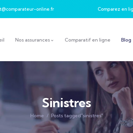
t@comparateur-online.fr
Comparez en li
il
Nos assurances
Comparatif en ligne
Blog
Sinistres
Home
Posts tagged"sinistres"